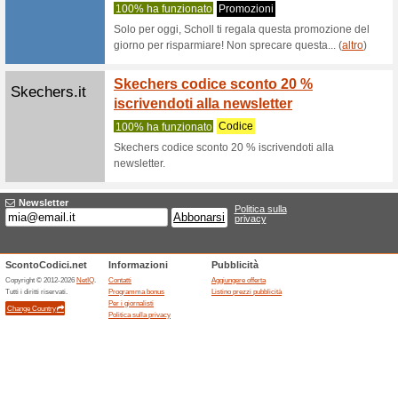
Solo oggi
giorno da 
Pittarello.com
Create 
100% ha 
Da Pittar
trattenete