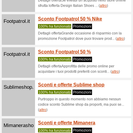
Sorrentinosh...
Outlet
fino al
100% ha 
? Sneaker
150€ (ris
Pittarello.com
Iscrivi