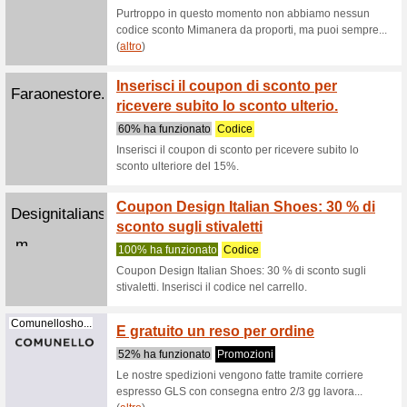
Pittare
100% ha 
Iscriviti 
promozioni
Sorrentinosh...
Sconto
100% ha 