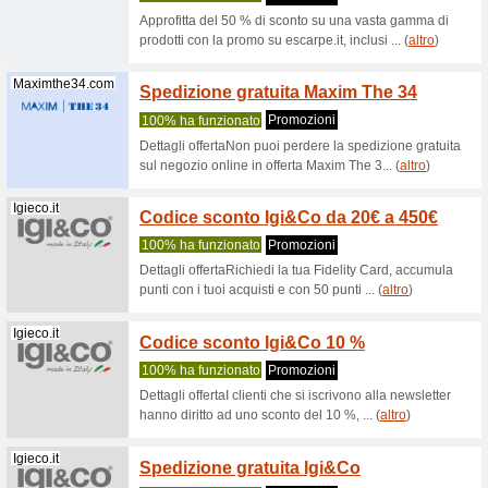
(
altro
)
Coupo
Hypeboost.com
Premi
100% ha 
Dettagli 
inclusive 