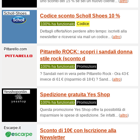
Filtro:
Ordinamento
Calzature codice pr
Pittarello.com
Coupon
100% ha 
RrPromo v
di pellett