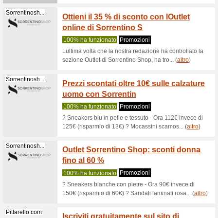
Dettagli o
newsletter
Pittarello.com
Pittar
stile r
100% ha 
? Sandali
invece di 