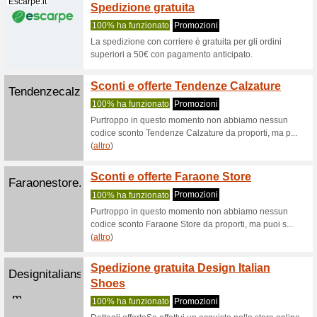
Lultima v
sezione O
Sorrentinosh...
Prezzi 
uomo c
100% ha 
? Sneaker
125€ (ris