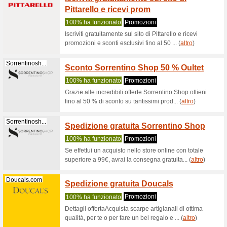
Yesshoponlin...
Spediz
100% ha 
Questa pr
risparmiar
Escarpe.it
Sconto
Newsle