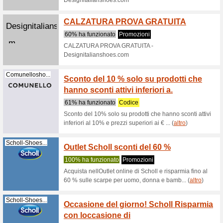
Spediz
100% ha 
Dettagli 
qualità, p
Pittarello.com
Offerta
con la
100% ha 