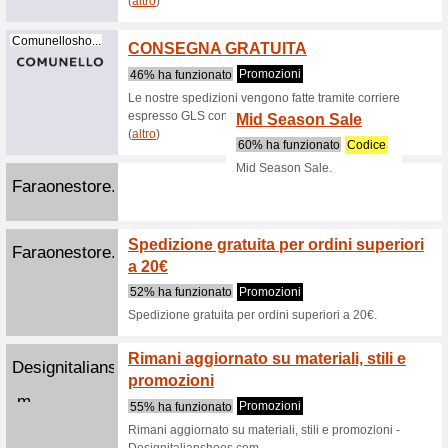
Grazie all
fino al 50
Sorrentinosh...
Spediz
100% ha 
Se effett
superiore
Doucals.com