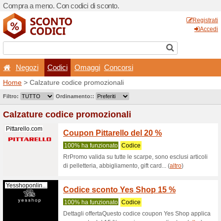
Compra a meno. Con codici 
Negozi
Codici
Oma
Home
> Calzature codice p