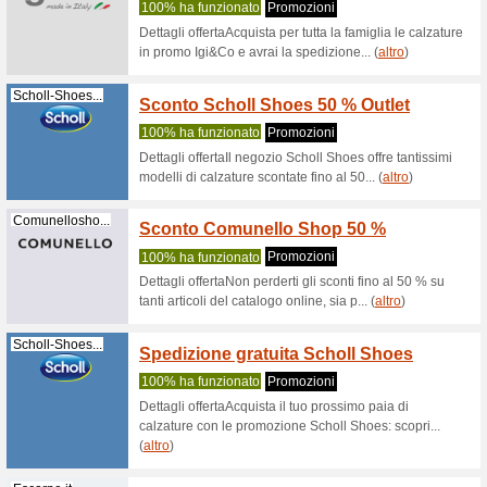
Coupo
Hypeboost.com
100% ha 
Dettagli 
HYPE, ser
Sorrentinosh...
Ottieni
online
100% ha 