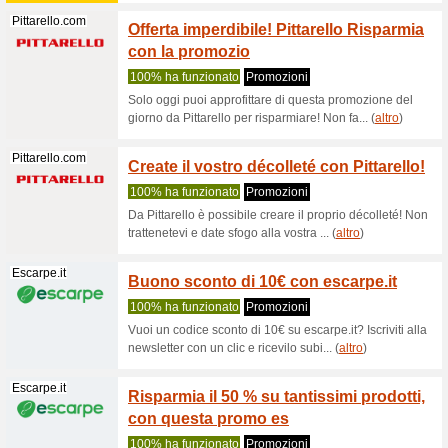
100% ha 
Segui il l
e ricevi u
Kalishoes.it
Sconti
100% ha 
Purtropp
codice sc