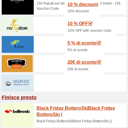
Codice
Dettagli 
negozio 
LedLedITAL
Offerte consigliate
Extra 