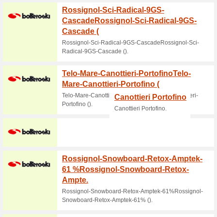
20% off m
applies t
15€
15€ Rabat
Voucher 