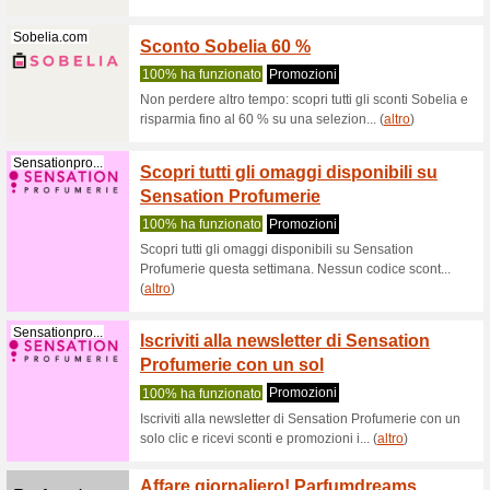
100% ha 
Coupon Sa
Sabina.com
Coupon
100% ha 
Coupon Sa