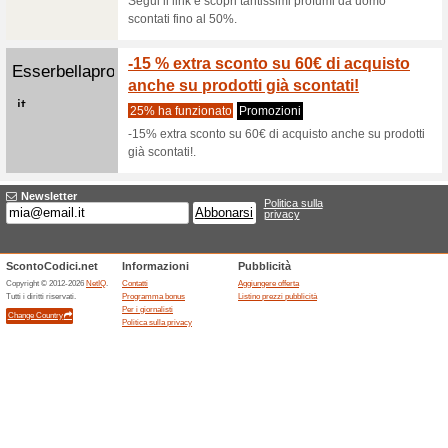
Uno dei s
di regalar
Sobelia.com
Codice
amico
100% ha 
Dettagli 
che ti fa 