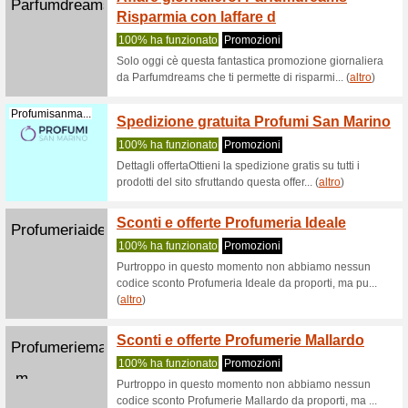
Vouche
Parfumdreams.it
100% ha 
RConsigl
valida sol
Sensationpro...
Offert
Promoz
100% ha 