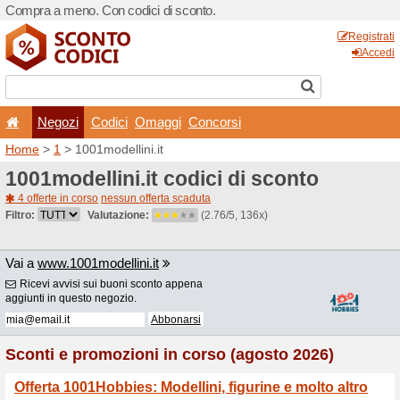
Compra a meno. Con codici 
Negozi
Codici
Oma
Home
>
1
> 1001modellini.i