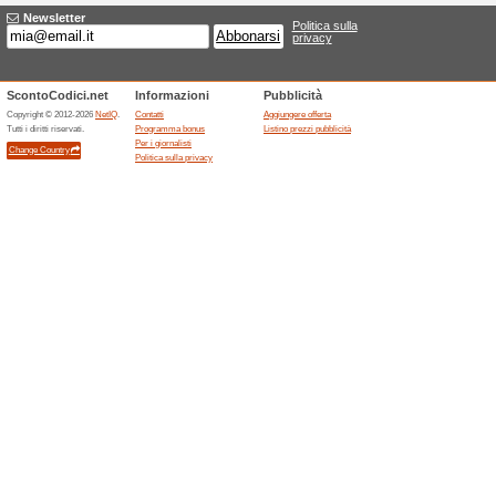
Sconti e promozioni
Offerta 1001Hobbies: M
sotto
100% ha funzionato
Promozi
Scopri Modellini, Figurine, mo
lasciarti sfuggire lopportunità 