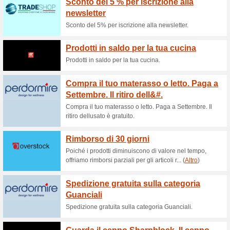
Sconti e promozioni
Codice sconto AEG 
100% ha funzionato
Codice
Dettagli offertaQuesto coupon
su tutti i prodotti, senza spe
risparmio!Spedizione Per AEG
Limitazioni e condizioniNon cu