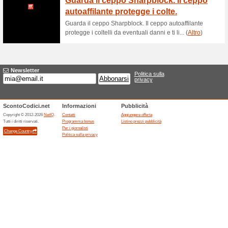
solo su articoli selezionati fi
riserva il diritto di aggiornare 
Codice sconto AEG 
100% ha funzionato
Promozi
Dettagli offertaNon perderti il
newsletter gratuita che ti fa r
acquisto!Spedizione Per AEG 
NoteData di scadenza indicati