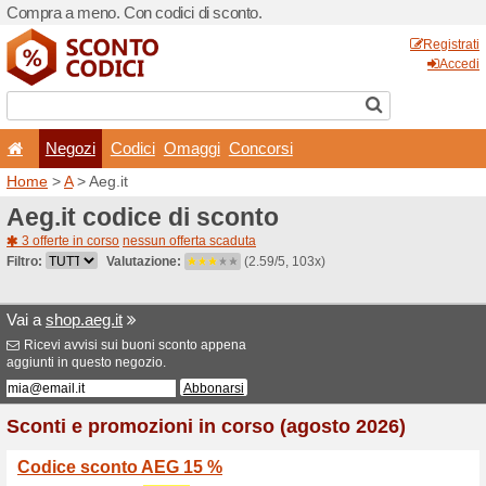
Compra a meno. Con codici 
Negozi
Codici
Oma
Home
>
A
> Aeg.it