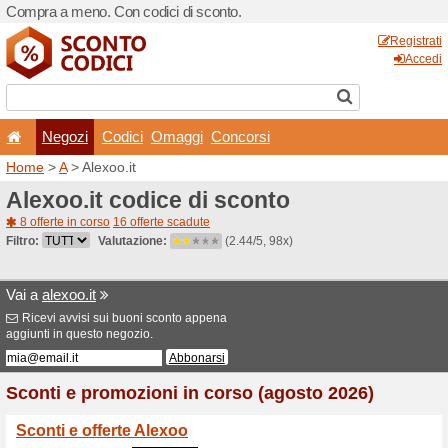
Compra a meno. Con codici 
Negozi
Codici
Oma
Home
>
A
> Alexoo.it