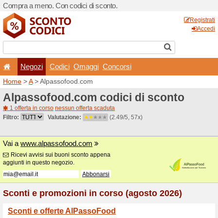
Compra a meno. Con codici 
Negozi
Codici
Oma
Home
>
A
> Alpassofood.c