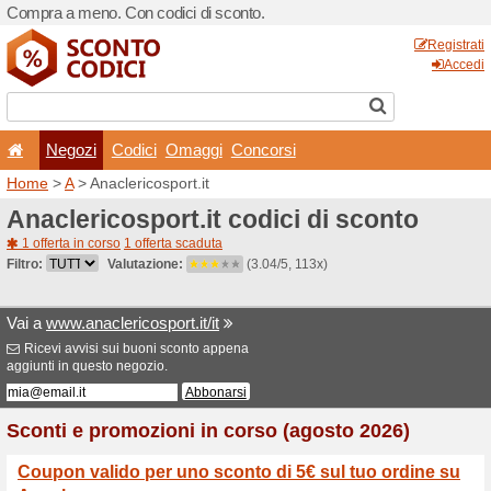
Compra a meno. Con codici 
Negozi
Codici
Oma
Home
>
A
> Anaclericosport.