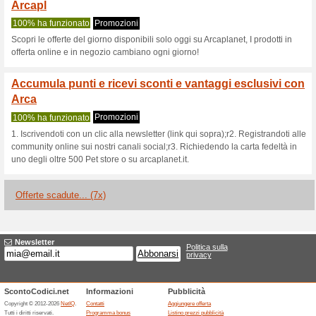
Arcaplanet.it co
2 offerte in corso
7 offerte sc
Filtro:
Valutazione:
Vai a
www.arcaplanet.it
Ricevi avvisi sui buoni scon
aggiunti in questo negozio.
A