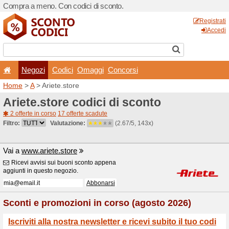
Compra a meno. Con codici 
Negozi
Codici
Oma
Home
>
A
> Ariete.store