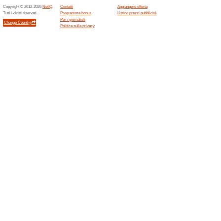
Sconti e promozioni
Codice sconto Avon
100% ha funzionato
Codice
Inserisci il codice nel carrell
sconto è disponibile solo su