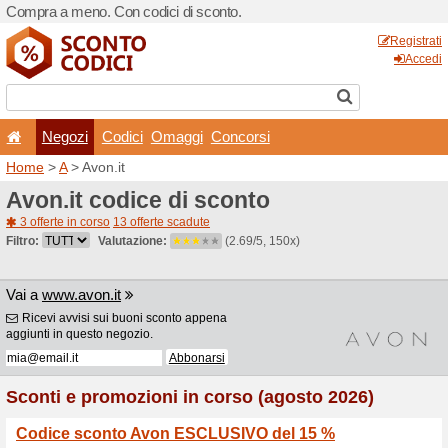
Compra a meno. Con codici 
Negozi
Codici
Oma
Home
>
A
> Avon.it