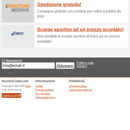
Sconti e promozioni
Spedizione free
38% ha funzionato
Codice
Spedizione free.
Offerte scadute... (3x)