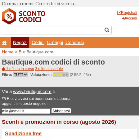
Compra a meno. Con codici 
Negozi
Codici
Oma
Home
>
B
> Bautique.com