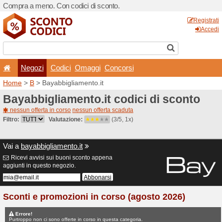
Compra a meno. Con codici 
Negozi
Codici
Oma
Home
>
B
> Bayabbigliamen