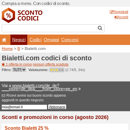
Compra a meno. Con codici 
Negozi
Codici
Oma
Home
>
B
> Bialetti.com