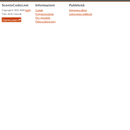
prodotti.NoteData di scadenza 
Sconti e promozioni 
Offerte
Navigando
configura