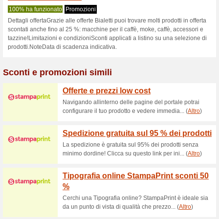
Bialetti.com cod
1 offerta in corso
nessun offe
Filtro:
Valutazione:
Vai a
www.bialetti.com/de
___store=de_de&___from
Ricevi avvisi sui buoni scon
aggiunti in questo negozio.