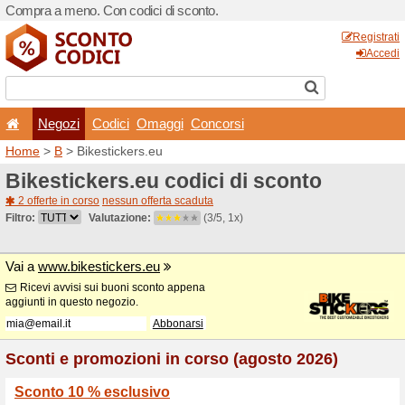
Compra a meno. Con codici 
Negozi
Codici
Oma
Home
>
B
> Bikestickers.e