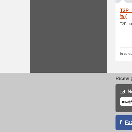
T2P -
% (
T2P - s
in corso
Ricevi 
N
Fa