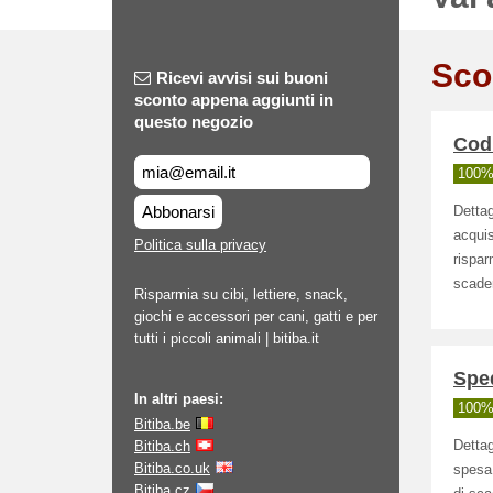
Sco
Ricevi avvisi sui buoni
sconto appena aggiunti in
questo negozio
Codi
100% 
Abbonarsi
Dettag
acquis
Politica sulla privacy
rispar
scaden
Risparmia su cibi, lettiere, snack,
giochi e accessori per cani, gatti e per
tutti i piccoli animali | bitiba.it
Sped
In altri paesi:
100% 
Bitiba.be
Bitiba.ch
Dettag
Bitiba.co.uk
spesa
Bitiba.cz