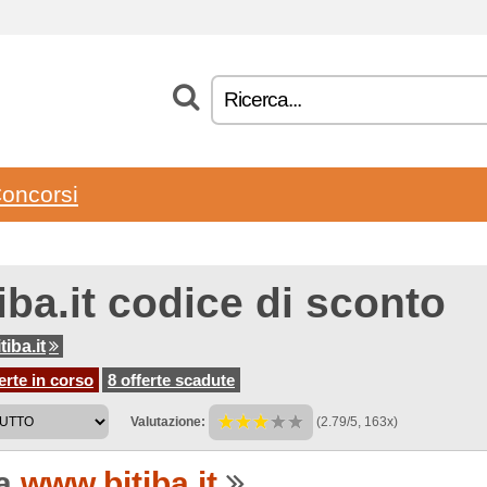
oncorsi
iba.it codice di sconto
iba.it
erte in corso
8 offerte scadute
Valutazione:
(2.79/5, 163x)
 a
www.bitiba.it