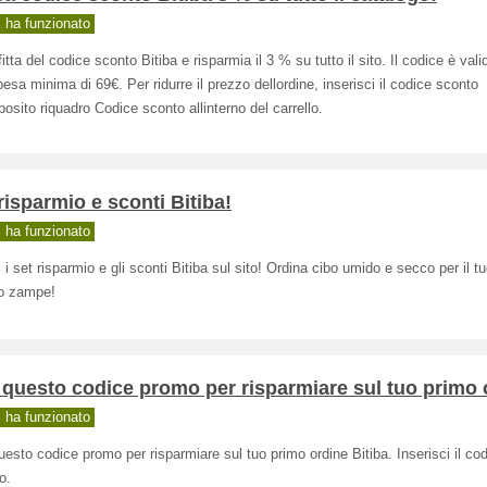
ha funzionato
itta del codice sconto Bitiba e risparmia il 3 % su tutto il sito. Il codice è val
esa minima di 69€. Per ridurre il prezzo dellordine, inserisci il codice sconto
posito riquadro Codice sconto allinterno del carrello.
risparmio e sconti Bitiba!
ha funzionato
 i set risparmio e gli sconti Bitiba sul sito! Ordina cibo umido e secco per il 
ro zampe!
questo codice promo per risparmiare sul tuo primo 
ha funzionato
esto codice promo per risparmiare sul tuo primo ordine Bitiba. Inserisci il cod
o.