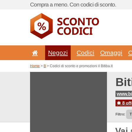
Compra a meno. Con codici di sconto.
Negozi
Codici
Omaggi
C
Home
>
B
> Codici di sconto e promozioni il Bitiba.it
Bit
www.bit
8 off
Filtro:
Vai