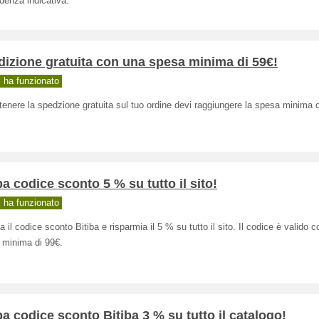
denza indicativa.
izione gratuita con una spesa minima di 59€!
ha funzionato
tenere la spedzione gratuita sul tuo ordine devi raggiungere la spesa minima d
ba codice sconto 5 % su tutto il sito!
ha funzionato
za il codice sconto Bitiba e risparmia il 5 % su tutto il sito. Il codice è valido 
 minima di 99€.
ba codice sconto Bitiba 3 % su tutto il catalogo!