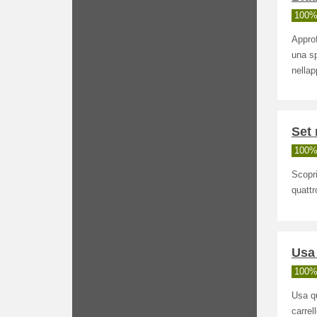
100% 
Approf
una sp
nellap
Set 
100% 
Scopri
quatt
Usa 
100% 
Usa qu
carrell