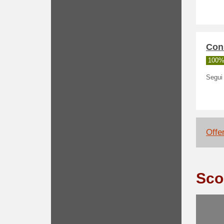
Con
100% 
Segui 
Offe
Sco