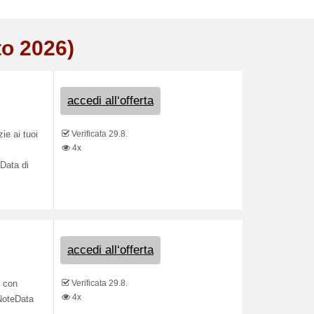
to 2026)
accedi all‘offerta
Verificata 29.8.
ie ai tuoi
4x
eData di
accedi all‘offerta
Verificata 29.8.
i con
4x
NoteData