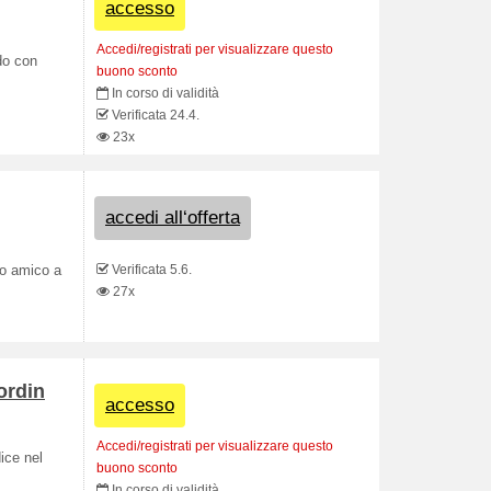
accesso
Accedi/registrati per visualizzare questo
ido con
buono sconto
In corso di validità
Verificata 24.4.
23x
accedi all‘offerta
Verificata 5.6.
tuo amico a
27x
ordin
accesso
Accedi/registrati per visualizzare questo
ice nel
buono sconto
In corso di validità