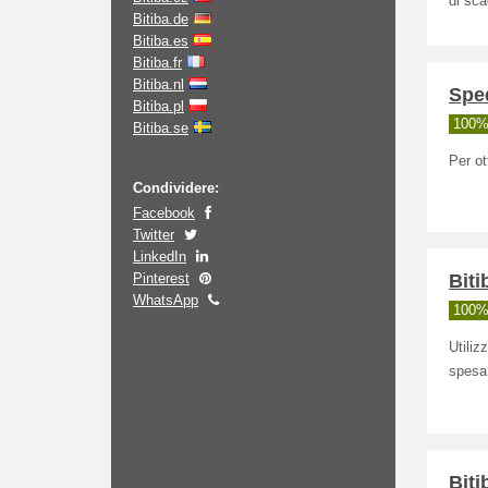
di sca
Bitiba.de
Bitiba.es
Bitiba.fr
Bitiba.nl
Sped
Bitiba.pl
100% 
Bitiba.se
Per ot
Condividere:
Facebook
Twitter
LinkedIn
Pinterest
Biti
WhatsApp
100% 
Utiliz
spesa
Biti