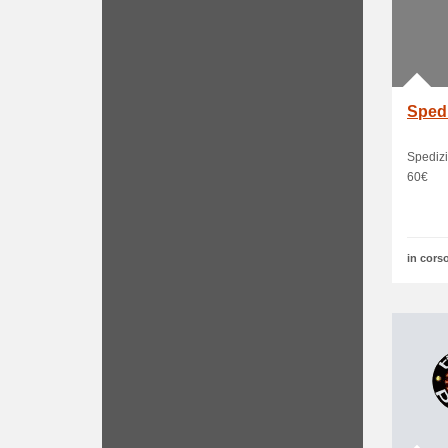
Spedi
Spedizi
60€
in corso