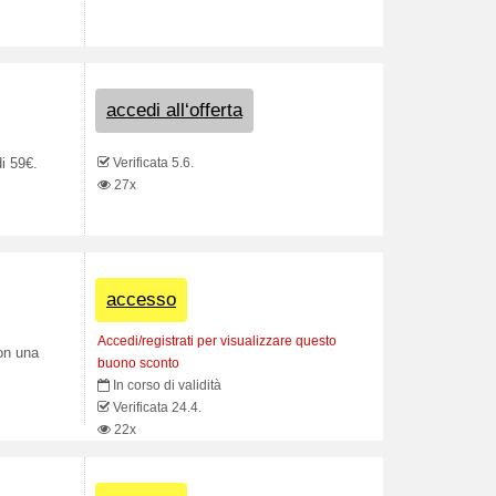
accedi all‘offerta
Verificata 5.6.
i 59€.
27x
accesso
Accedi/registrati per visualizzare questo
con una
buono sconto
In corso di validità
Verificata 24.4.
22x