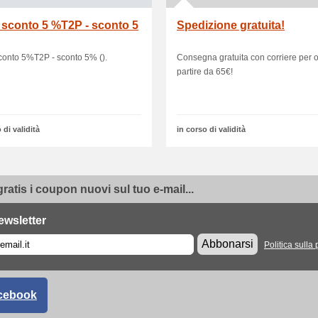
 sconto 5 %T2P - sconto 5
Spedizione gratuita!
conto 5%T2P - sconto 5% ().
Consegna gratuita con corriere per o
partire da 65€!
 di validità
in corso di validità
gratis i coupon nuovi sul tuo e-mail...
ewsletter
Abbonarsi
Politica sulla 
cebook