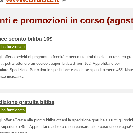
nti e promozioni in corso (agos
ce sconto bitiba 16€
ha funzionato
li offertaIscriviti al programma fedeltà e accumula timbri nella tua tessera graz
ti: potrai ottenere un codice coupon bitiba di ben 16€. Approfittane per
miare!Spedizione Per bitiba la spedizione è gratis se spendi almeno 45€. Not
za indicativa.
izione gratuita bitiba
ha funzionato
li offertaGrazie alla promo bitiba ottieni la spedizione gratuita su tutti gli ordin
 superiore a 45€. Approfittane adesso e non pensare alle spese di consegna!