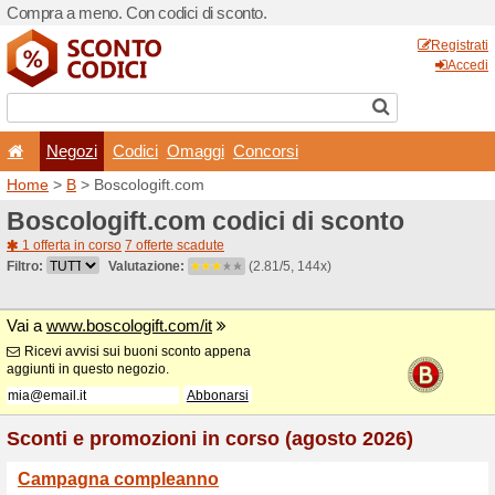
Compra a meno. Con codici 
Negozi
Codici
Oma
Home
>
B
> Boscologift.co