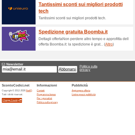
Promozione Bose auri
100% ha funzionato
Promozi
Non perderti questa promo B
900 ricevi in omaggio un paio
Consegna Gratuita
100% ha funzionato
Promozi