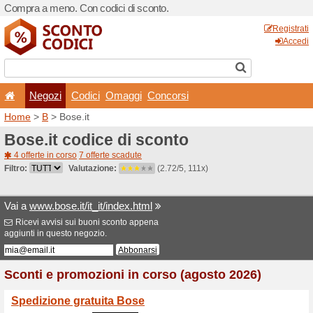
Compra a meno. Con codici 
Negozi
Codici
Oma
Home
>
B
> Bose.it