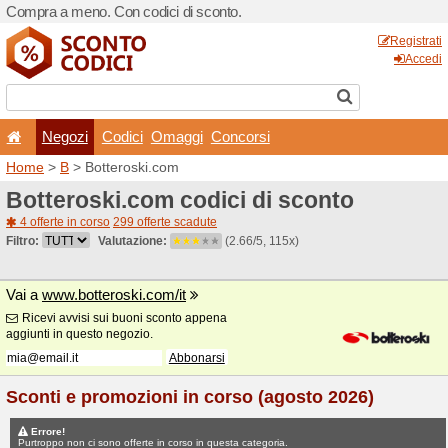
Compra a meno. Con codici 
Negozi
Codici
Oma
Home
>
B
> Botteroski.com