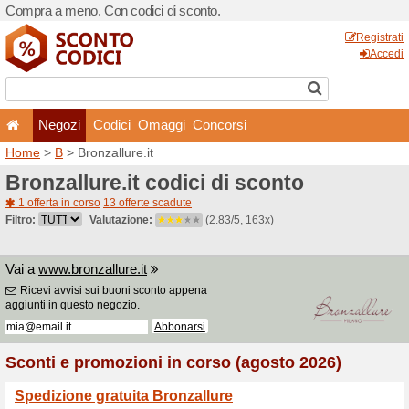
Compra a meno. Con codici 
Negozi
Codici
Oma
Home
>
B
> Bronzallure.it