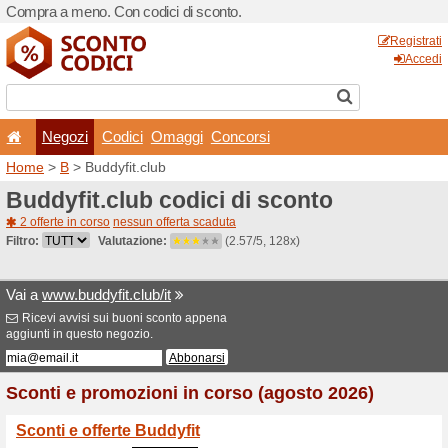
Compra a meno. Con codici 
Negozi
Codici
Oma
Home
>
B
> Buddyfit.club