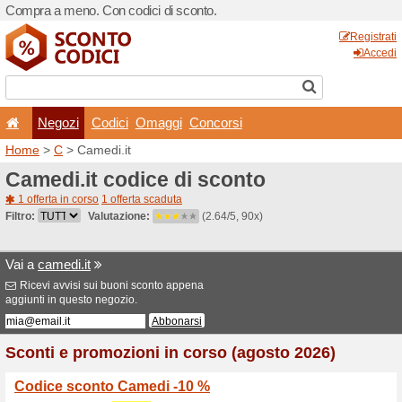
Compra a meno. Con codici 
Negozi
Codici
Oma
Home
>
C
> Camedi.it