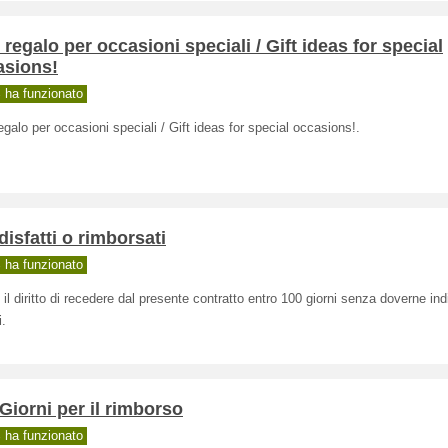
 regalo per occasioni speciali / Gift ideas for special
asions!
ha funzionato
egalo per occasioni speciali / Gift ideas for special occasions!.
isfatti o rimborsati
ha funzionato
 il diritto di recedere dal presente contratto entro 100 giorni senza doverne ind
i.
Giorni per il rimborso
ha funzionato