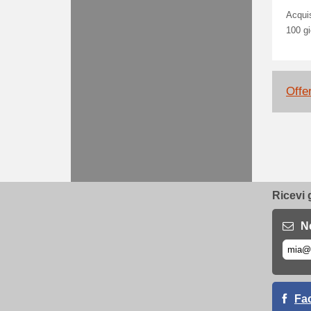
Acquis
100 gi
Offe
Ricevi 
N
Fa