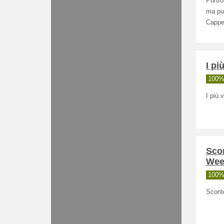
Purtr
ma puo
Cappel
I pi
100% 
I più 
Scon
Wee
100% 
Sconto