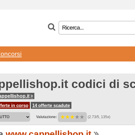
oncorsi
pellishop.it codici di s
ppellishop.it
ferte in corso
14 offerte scadute
Valutazione:
(2.73/5, 135x)
 a
www.cappellishop.it