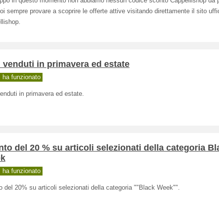
oppo in questo momento non abbiamo nessun codice sconto Cappellishop da p
i sempre provare a scoprire le offerte attive visitando direttamente il sito uffic
lishop.
ù venduti in primavera ed estate
ha funzionato
venduti in primavera ed estate.
to del 20 % su articoli selezionati della categoria Bl
k
ha funzionato
 del 20% su articoli selezionati della categoria ""Black Week"".