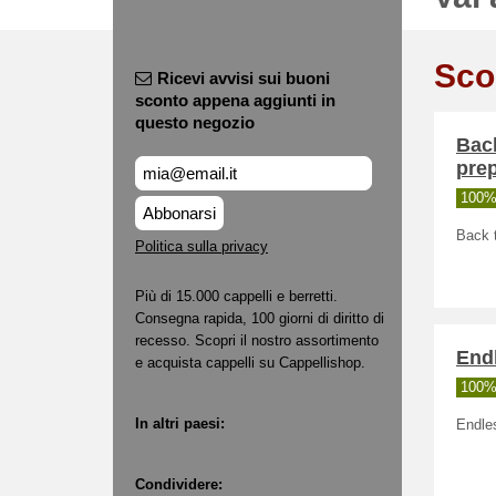
Sco
Ricevi avvisi sui buoni
sconto appena aggiunti in
questo negozio
Back
pre
100% 
Abbonarsi
Back t
Politica sulla privacy
Più di 15.000 cappelli e berretti.
Consegna rapida, 100 giorni di diritto di
recesso. Scopri il nostro assortimento
Endl
e acquista cappelli su Cappellishop.
100% 
In altri paesi:
Endles
Condividere: