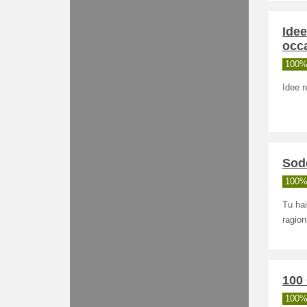
Idee
occ
100% 
Idee r
Sodd
100% 
Tu hai
ragion
100 
100% 