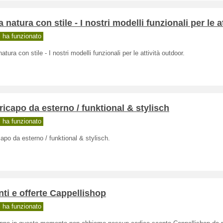
a natura con stile - I nostri modelli funzionali per le at
ha funzionato
natura con stile - I nostri modelli funzionali per le attività outdoor.
icapo da esterno / funktional & stylisch
ha funzionato
apo da esterno / funktional & stylisch.
ti e offerte Cappellishop
ha funzionato