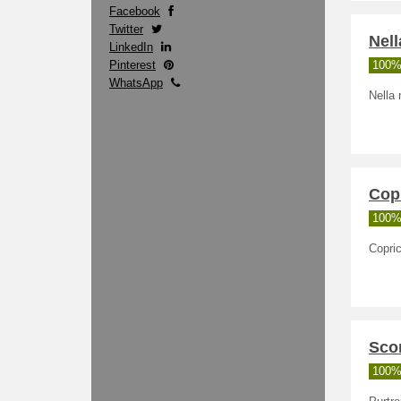
Facebook
Twitter
Nell
LinkedIn
Pinterest
100% 
WhatsApp
Nella 
Copr
100% 
Copric
Scon
100% 