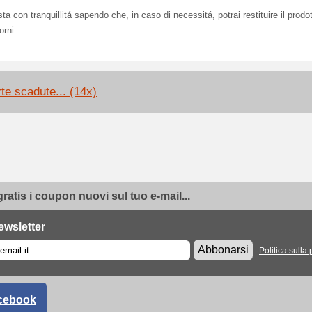
ta con tranquillitá sapendo che, in caso di necessitá, potrai restituire il prodo
orni.
rte scadute... (14x)
gratis i coupon nuovi sul tuo e-mail...
ewsletter
Abbonarsi
Politica sulla 
cebook