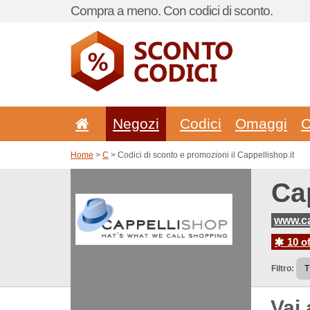
Compra a meno. Con codici di sconto.
Negozi
Codici
Omaggi
C
Home
>
C
> Codici di sconto e promozioni il Cappellishop.it
Cap
www.ca
10 of
Filtro:
Vai