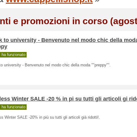
nti e promozioni in corso (agos
 to university - Benvenuto nel modo chic della mod
ppy
ha funzionato
o university - Benvenuto nel modo chic della moda ""preppy"".
ess Winter SALE -20 % in pi su tutti gli articoli gi rido
ha funzionato
s Winter SALE -20% in più su tutti gli articoli già ridotti!.