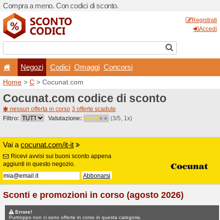
Compra a meno. Con codici 
Negozi
Codici
Oma
Home
>
C
> Cocunat.com