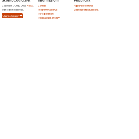
Sconto del 10 % sui 
25 Maggio
0% ha funzionato
Promozion
Sconto del 10% sui prodotti 
Sconti e promozioni 