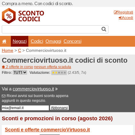
Compra a meno. Con codici 
Negozi
Codici
Oma
Home
>
C
> Commerciovirtu