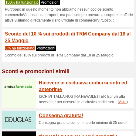
Commerciovirtuo
2 offerte in corso
nessun offe
Filtro:
Valutazione:
Vai a
commerciovirtuoso.it
Ricevi avvisi sui buoni scon
aggiunti in questo negozio.
A