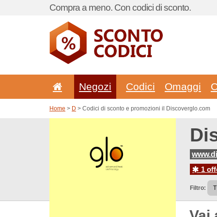
Compra a meno. Con codici di sconto.
Negozi
Codici
Omaggi
C
Home
>
D
> Codici di sconto e promozioni il Discoverglo.com
Di
www.di
1 off
Filtro:
Vai