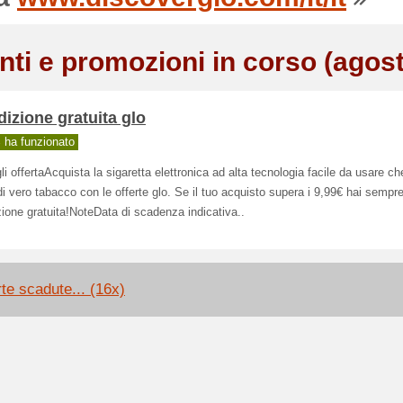
nti e promozioni in corso (agos
izione gratuita glo
ha funzionato
li offertaAcquista la sigaretta elettronica ad alta tecnologia facile da usare ch
di vero tabacco con le offerte glo. Se il tuo acquisto supera i 9,99€ hai sempre
ione gratuita!NoteData di scadenza indicativa..
rte scadute... (16x)