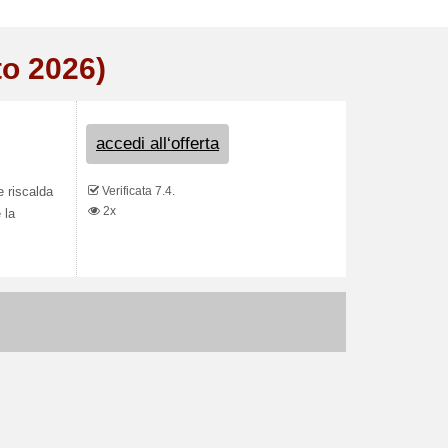
to 2026)
accedi all‘offerta
Verificata 7.4.
e riscalda
2x
 la