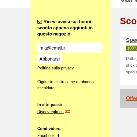
Sco
Ricevi avvisi sui buoni
sconto appena aggiunti in
questo negozio
Sped
100% 
Abbonarsi
Dettag
stick 
Politica sulla privacy
spediz
Cigarette elettroniche e tabacco
riscaldato.
Offe
In altri paesi:
Discoverglo.es
Condividere:
Facebook