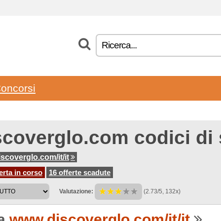
oncorsi
scoverglo.com codici di
scoverglo.com/it/it
erta in corso
16 offerte scadute
Valutazione:
(2.73/5, 132x)
 a
www.discoverglo.com/it/it