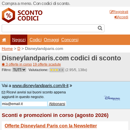
Compra a meno. Con codici 
Negozi
Codici
Oma
Home
>
D
> Disneylandpar