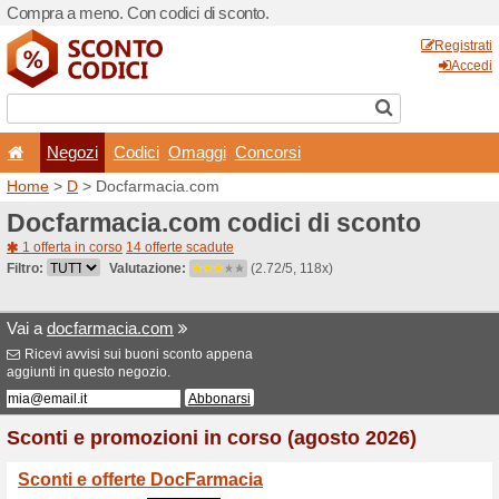
Compra a meno. Con codici 
Negozi
Codici
Oma
Home
>
D
> Docfarmacia.