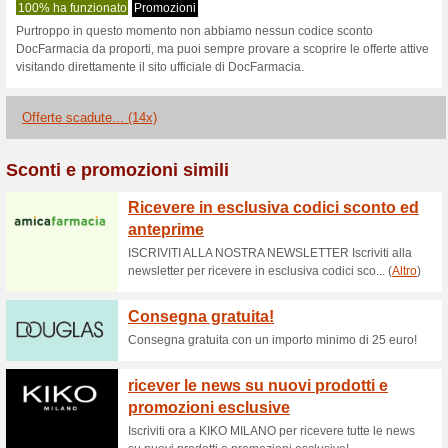
Docfarmacia.co
1 offerta in corso
14 offerte s
Filtro:
Valutazione:
Vai a
docfarmacia.com
Ricevi avvisi sui buoni scon
aggiunti in questo negozio.
A