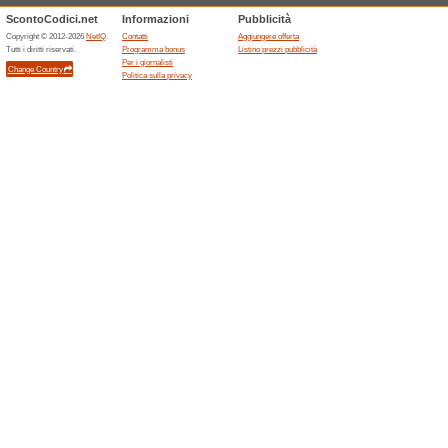
Registrati ora senza 
buono scon.
44% ha funzionato
Promozio
Registrati ora senza alcun co
50€ sull’acquisto in negozio d
Sconti e promozioni 