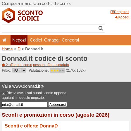
Compra a meno. Con codici 
Negozi
Codici
Oma
Home
>
D
> Donnad.it