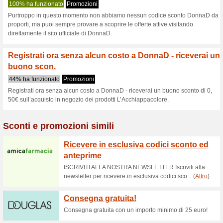
Donnad.it codic
2 offerte in corso
nessun offe
Filtro:
Valutazione:
Vai a
www.donnad.it
Ricevi avvisi sui buoni scon
aggiunti in questo negozio.
A