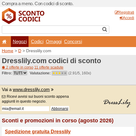
Compra a meno. Con codici 
Negozi
Codici
Oma
Home
>
D
> Dresslily.com