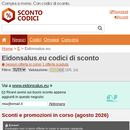
Compra a meno. Con codici 
Negozi
Codici
Oma
Home
>
E
> Eidonsalus.eu