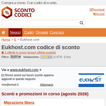
Compra a meno. Con codici 
Negozi
Codici
Oma
Home
>
E
> Eukhost.com