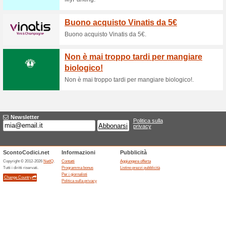
Sconti e promozioni
validit dal 13 a mezzo
38% ha funzionato
Promozio
validità dal 13 a mezzogiorno 
Sconti e promozioni 