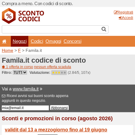
Compra a meno. Con codici 
Negozi
Codici
Oma
Home
>
F
> Famila.it