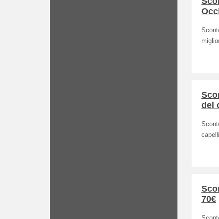
Scon
Occ
Sconto
miglio
Scon
del 
Sconto
capell
Scon
70€
Scont