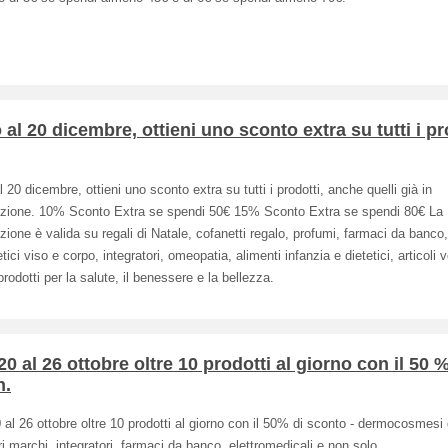
 al 20 dicembre, ottieni uno sconto extra su tutti i pr
l 20 dicembre, ottieni uno sconto extra su tutti i prodotti, anche quelli già in
zione. 10% Sconto Extra se spendi 50€ 15% Sconto Extra se spendi 80€ La
ione è valida su regali di Natale, cofanetti regalo, profumi, farmaci da banco,
ici viso e corpo, integratori, omeopatia, alimenti infanzia e dietetici, articoli v
i prodotti per la salute, il benessere e la bellezza.
20 al 26 ottobre oltre 10 prodotti al giorno con il 50 %
n.
 al 26 ottobre oltre 10 prodotti al giorno con il 50% di sconto - dermocosmesi 
ri marchi, integratori, farmaci da banco, elettromedicali e non solo.