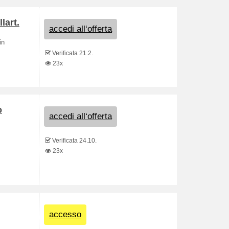
lart.
accedi all‘offerta
in
Verificata 21.2.
23x
o
accedi all‘offerta
Verificata 24.10.
23x
accesso