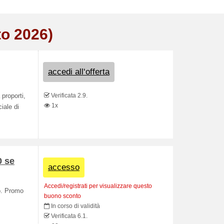
to 2026)
accedi all‘offerta
Verificata 2.9.
proporti,
1x
iale di
0 se
accesso
Accedi/registrati per visualizzare questo
o. Promo
buono sconto
In corso di validità
Verificata 6.1.