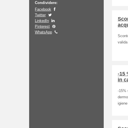
Condividere:
Facebook
Twitter
Scon
LinkedIn
acqu
Pinterest
WhatsApp
Sconto
valida
-15 
in c
-15% s
dermoc
igiene