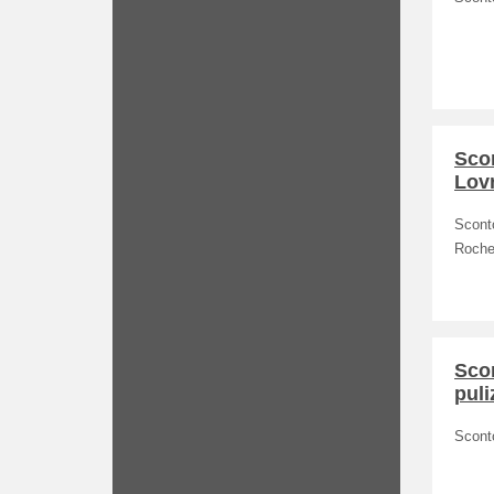
Scon
Lovr
Sconto
Roche
Scon
puli
Sconto