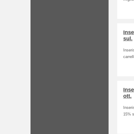
Inse
sul.
Inseri
carrel
Inse
ott.
Inseri
15% su