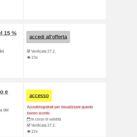
el 15 %
accedi all‘offerta
del
Verificata 27.2.
23x
io e
accesso
Accedi/registrati per visualizzare questo
ra del
buono sconto
In corso di validità
Verificata 27.2.
22x