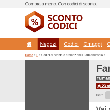
Compra a meno. Con codici di sconto.
Negozi
Codici
Omaggi
C
Home
>
F
> Codici di sconto e promozioni il Farmabussola.it
Fa
farmab
23 of
Filtro:
Vai