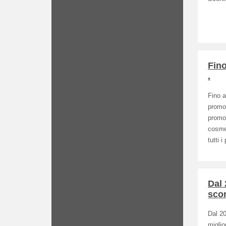
Fino
.
Fino a
promo
promoz
cosmet
tutti 
Dal 
sco
Dal 20
miglio