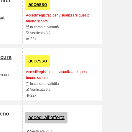
goria
accesso
Accedi/registrati per visualizzare questo
ti. I
buono sconto
In corso di validità
Verificata 3.2.
22x
 cura
accesso
Accedi/registrati per visualizzare questo
ra dei
buono sconto
In corso di validità
Verificata 9.2.
22x
meno
accedi all‘offerta
Verificata 24.1.