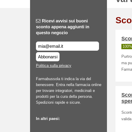
Sco
Ricevi avvisi sui buoni
sconto appena aggiunti in
questo negozio
Scon
100% 
Abbonarsi
Purtr
ma puo
Politica sulla privacy
Farma
Farmabussola ti indica la via del
benessere. Entra nella farmacia online
per trovare integratori, medicinali e
Scon
prodotti per la cura della persona.
spen
Spedizioni rapide e sicure.
Scont
In altri paesi:
valida