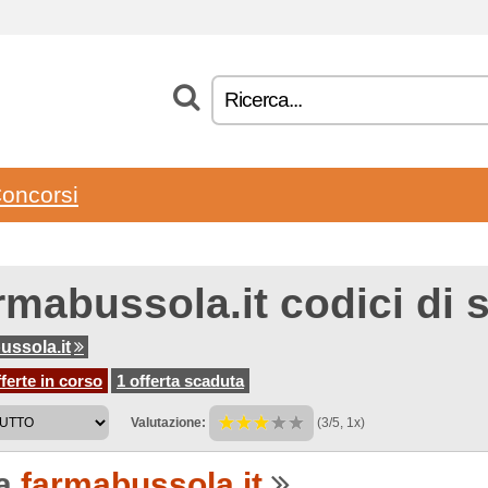
oncorsi
rmabussola.it codici di 
ussola.it
ferte in corso
1 offerta scaduta
Valutazione:
(3/5, 1x)
 a
farmabussola.it