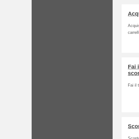
Acqu
Acquis
carrell
Fai 
scon
Fai il
Scon
Sconto