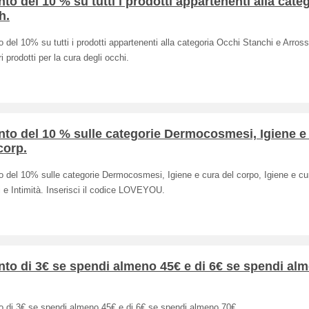
to del 10 % su tutti i prodotti appartenenti alla cate
h.
 del 10% su tutti i prodotti appartenenti alla categoria Occhi Stanchi e Arrossa
ri prodotti per la cura degli occhi.
to del 10 % sulle categorie Dermocosmesi, Igiene e
corp.
 del 10% sulle categorie Dermocosmesi, Igiene e cura del corpo, Igiene e cu
i e Intimità. Inserisci il codice LOVEYOU.
to di 3€ se spendi almeno 45€ e di 6€ se spendi al
o di 3€ se spendi almeno 45€ e di 6€ se spendi almeno 70€.