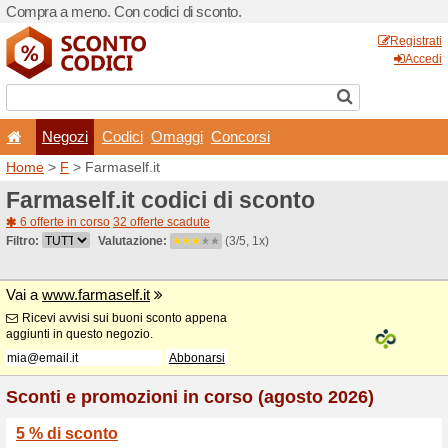
Compra a meno. Con codici 
Negozi
Codici
Oma
Home
>
F
> Farmaself.it