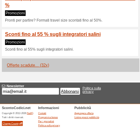
Sconti e promozioni
5 % di sconto
Codice
5% di sconto.
Promo solari RILASTI