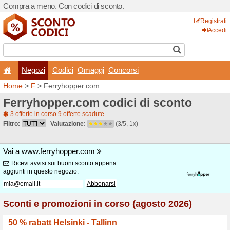
Compra a meno. Con codici 
Negozi
Codici
Oma
Home
>
F
> Ferryhopper.