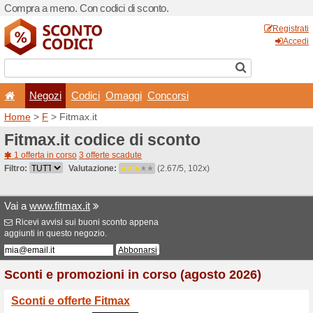
Compra a meno. Con codici 
Negozi
Codici
Oma
Home
>
F
> Fitmax.it