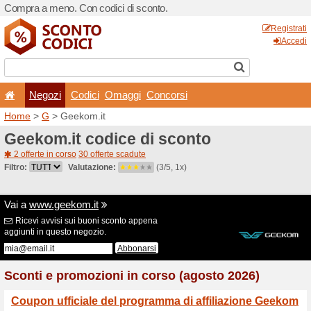
Compra a meno. Con codici 
Negozi
Codici
Oma
Home
>
G
> Geekom.it