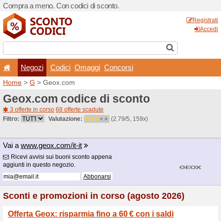
Compra a meno. Con codici 
Negozi
Codici
Oma
Home
>
G
> Geox.com