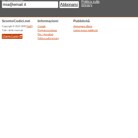
Sconti e promozioni
Offerta Geox: risparmi
100% ha funzionato
Promozi
? Sneakers Spherica uomo - Or
? Sandali donna Highwell - Ora