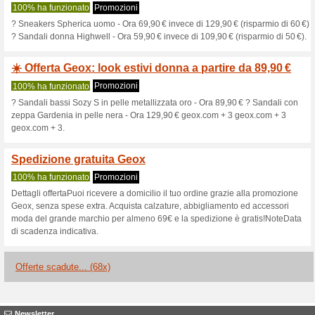
Geox.com codic
3 offerte in corso
68 offerte s
Filtro:
Valutazione:
Vai a
www.geox.com/it-it
Ricevi avvisi sui buoni scon
aggiunti in questo negozio.
A