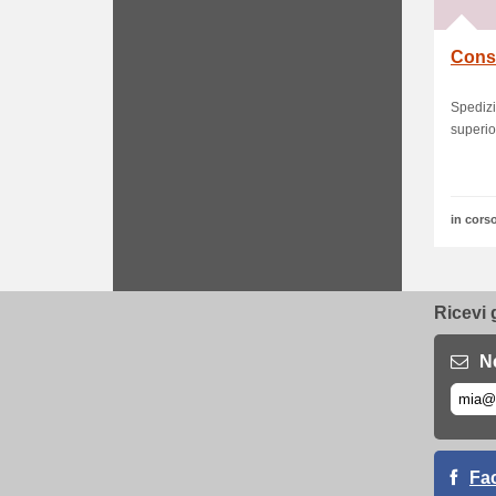
Cons
Spedizi
superio
in corso
Ricevi 
N
Fa