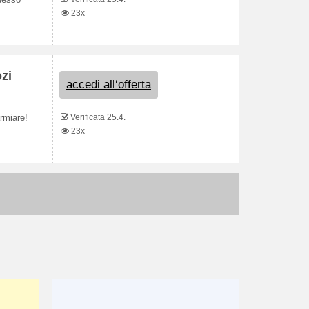
adesso
23x
zi
accedi all‘offerta
Verificata 25.4.
rmiare!
23x