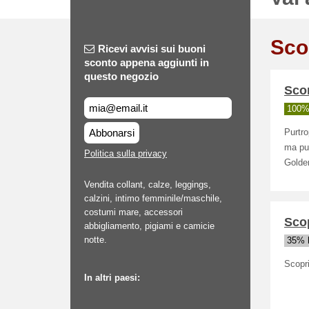
Sco
Ricevi avvisi sui buoni
sconto appena aggiunti in
questo negozio
Scon
100% 
Abbonarsi
Purtr
ma puo
Politica sulla privacy
Golde
Vendita collant, calze, leggings,
calzini, intimo femminile/maschile,
costumi mare, accessori
Scop
abbigliamento, pigiami e camicie
notte.
35% h
Scopri
In altri paesi: