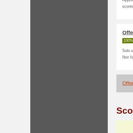
Approf
sconta
Offe
100% 
Solo o
Non fa
Offe
Sco