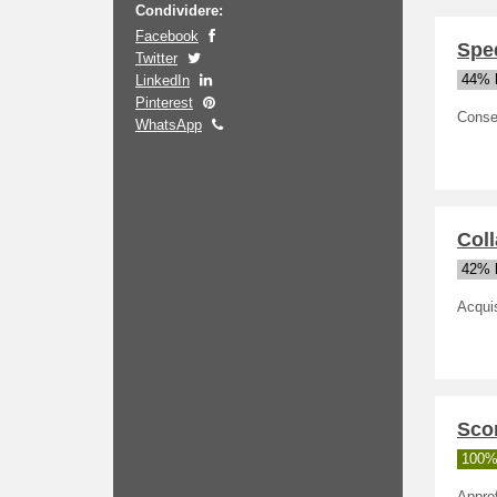
Condividere:
Facebook
Sped
Twitter
LinkedIn
44% h
Pinterest
Conseg
WhatsApp
Coll
42% h
Acquis
Scon
100% 