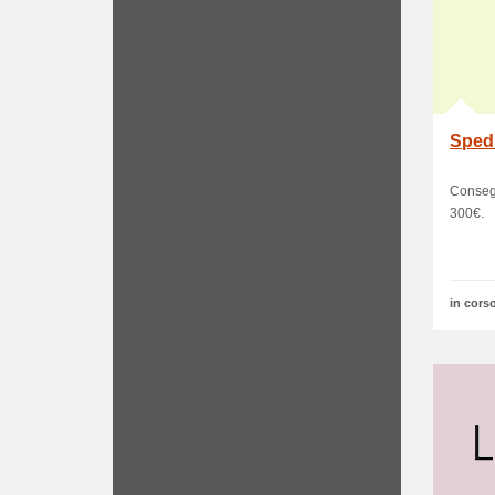
Spedi
Consegn
300€.
in corso