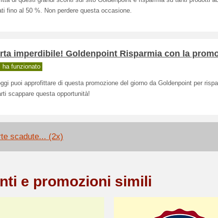
itta di questi grandi sconti sul sito Goldenpoint e risparmia su tanti prodotti 
ti fino al 50 %. Non perdere questa occasione.
rta imperdibile! Goldenpoint Risparmia con la promo
ha funzionato
ggi puoi approfittare di questa promozione del giorno da Goldenpoint per rispa
rti scappare questa opportunità!
rte scadute... (2x)
nti e promozioni simili