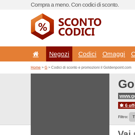
Compra a meno. Con codici di sconto.
Negozi
Codici
Omaggi
C
Home
>
G
> Codici di sconto e promozioni il Goldenpoint.com
Go
www.go
6 off
Filtro:
Vai