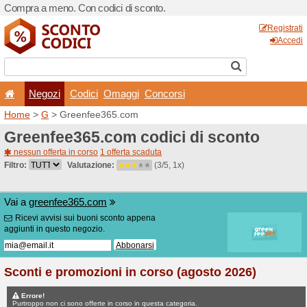
Compra a meno. Con codici 
Negozi
Codici
Oma
Home
>
G
> Greenfee365.