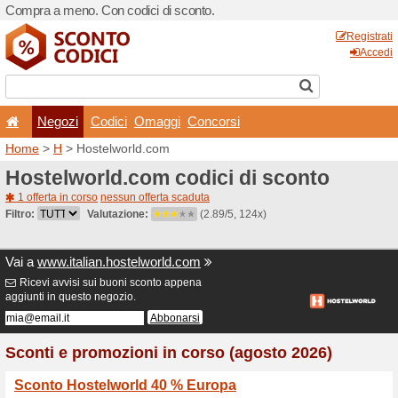
Compra a meno. Con codici 
Negozi
Codici
Oma
Home
>
H
> Hostelworld.c