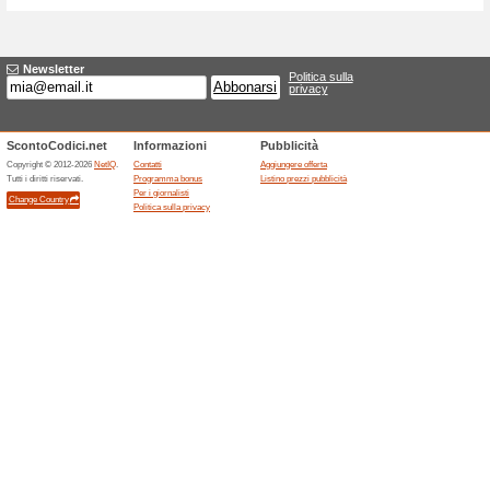
Sconti e promozioni
Amore Infinity a 7,50 
100% ha funzionato
Promozi
Il gel lubrificante Amore Infini
italiano Humante, con il prez
Prima dell’acquisto occorre ver
modalità d’uso, sigillo, conse