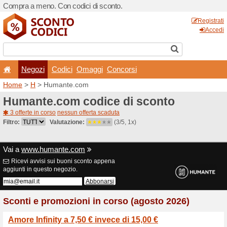
Compra a meno. Con codici 
Negozi
Codici
Oma
Home
>
H
> Humante.com