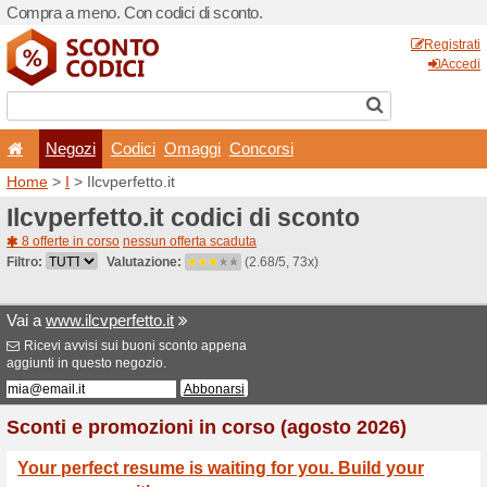
Compra a meno. Con codici 
Negozi
Codici
Oma
Home
>
I
> Ilcvperfetto.it