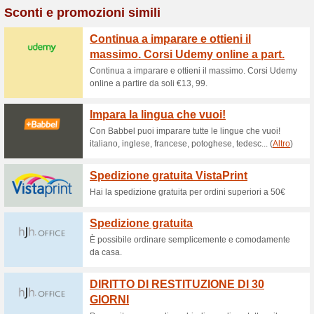
My Perfect Resume 
0% ha funzionato
Promozion
My Perfect Resume - Homepag
Finding a better job i
for a 14 .
Promozioni