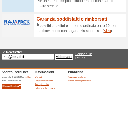
Finding a better job is easier t
MyPerfectResume.com! Try it t
MyPerfectResume - U
Promozioni
Free resume templates, exampl
MyPerfectResume.com! Build y