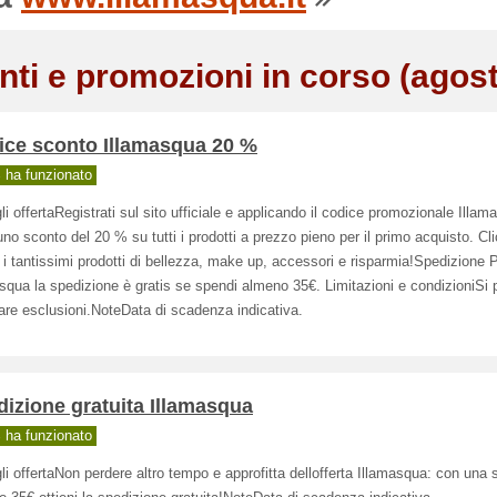
nti e promozioni in corso (agos
ice sconto Illamasqua 20 %
ha funzionato
li offertaRegistrati sul sito ufficiale e applicando il codice promozionale Illa
uno sconto del 20 % su tutti i prodotti a prezzo pieno per il primo acquisto. Cl
 i tantissimi prodotti di bellezza, make up, accessori e risparmia!Spedizione 
squa la spedizione è gratis se spendi almeno 35€. Limitazioni e condizioniSi
are esclusioni.NoteData di scadenza indicativa.
izione gratuita Illamasqua
ha funzionato
li offertaNon perdere altro tempo e approfitta dellofferta Illamasqua: con una 