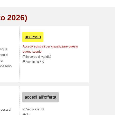
to 2026)
accesso
Accedi/registrati per visualizzare questo
masqua
buono sconto
icca e
In corso di validità
Per
Verificata 5.9.
 possono
accedi all‘offerta
Verificata 5.9.
spesa di
2x