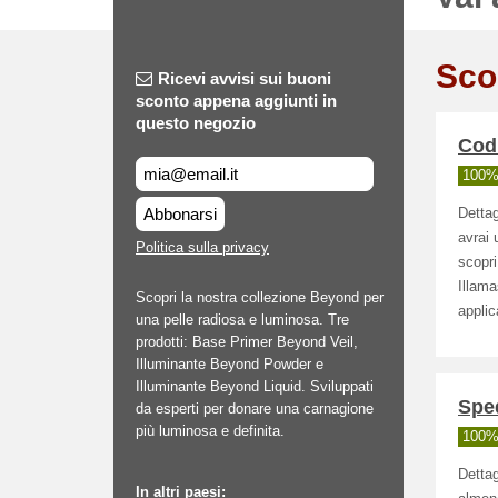
Sco
Ricevi avvisi sui buoni
sconto appena aggiunti in
questo negozio
Cod
100% 
Abbonarsi
Dettag
avrai 
Politica sulla privacy
scopri
Illama
Scopri la nostra collezione Beyond per
applic
una pelle radiosa e luminosa. Tre
prodotti: Base Primer Beyond Veil,
Illuminante Beyond Powder e
Illuminante Beyond Liquid. Sviluppati
Sped
da esperti per donare una carnagione
più luminosa e definita.
100% 
Dettag
In altri paesi: