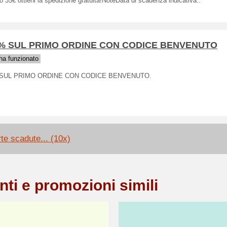
 35€ ottieni la spedizione gratuita!NoteData di scadenza indicativa..
 % SUL PRIMO ORDINE CON CODICE BENVENUTO
a funzionato
 SUL PRIMO ORDINE CON CODICE BENVENUTO.
rte scadute... (10x)
nti e promozioni simili