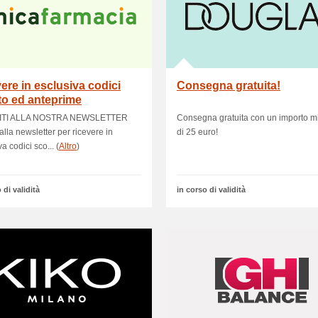
ere in esclusiva codici
Consegna gratuita!
to ed anteprime
VITI ALLA NOSTRA NEWSLETTER
Consegna gratuita con un importo m
i alla newsletter per ricevere in
di 25 euro!
a codici sco... (
Altro
)
 di validità
in corso di validità