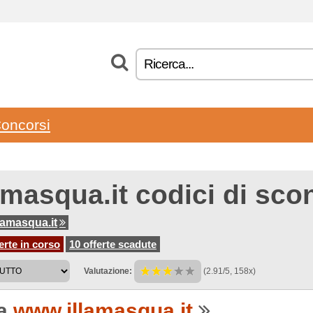
oncorsi
amasqua.it codici di sco
lamasqua.it
erte in corso
10 offerte scadute
Valutazione:
(2.91/5, 158x)
 a
www.illamasqua.it