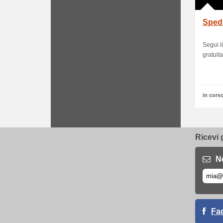
Spedi
Segui i
gratuit
in corso
Ricevi 
N
Fa