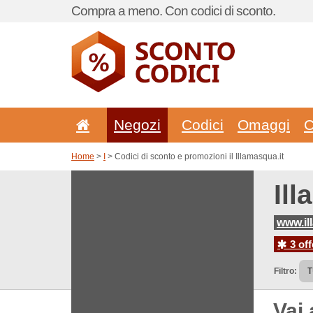
Compra a meno. Con codici di sconto.
Negozi
Codici
Omaggi
C
Home
>
I
> Codici di sconto e promozioni il Illamasqua.it
Ill
www.il
3 off
Filtro:
Vai