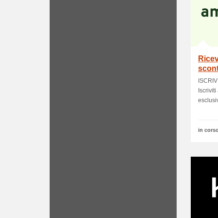
Ricev
scon
ISCRI
Iscrivit
esclusiv
in corso