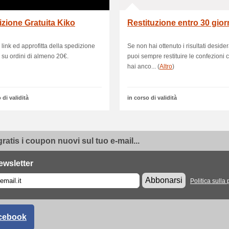
zione Gratuita Kiko
Restituzione entro 30 gior
l link ed approfitta della spedizione
Se non hai ottenuto i risultati desider
a su ordini di almeno 20€.
puoi sempre restituire le confezioni
hai anco... (
Altro
)
 di validità
in corso di validità
gratis i coupon nuovi sul tuo e-mail...
ewsletter
Abbonarsi
Politica sulla 
cebook