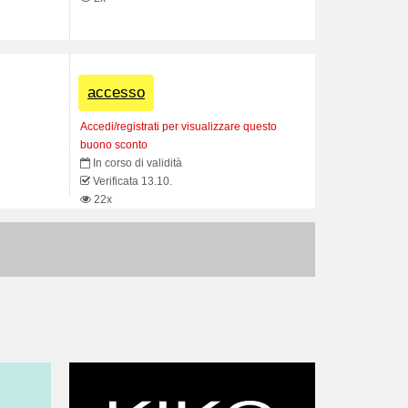
accesso
Accedi/registrati per visualizzare questo
buono sconto
In corso di validità
Verificata 13.10.
22x