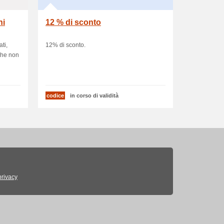
ni
12 % di sconto
ati,
12% di sconto.
 che non
codice
in corso di validità
privacy