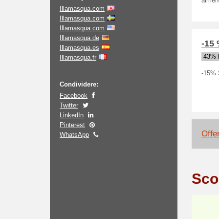
almeno
Illamasqua.com
Illamasqua.com
Illamasqua.com
Illamasqua.de
-15
Illamasqua.es
43% h
Illamasqua.fr
-15%
Condividere:
Facebook
Twitter
LinkedIn
Pinterest
Offe
WhatsApp
Sco