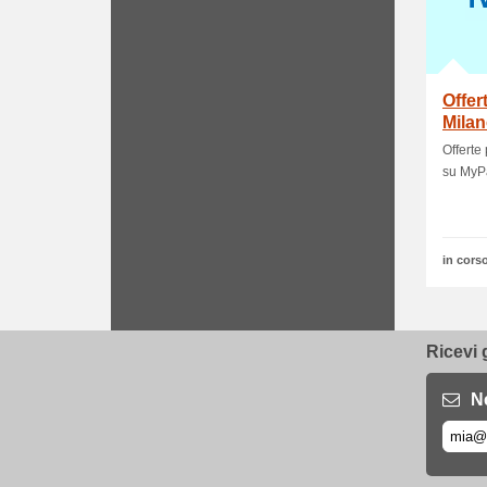
Offer
Milan
Offerte
su MyP
in corso
Ricevi 
N