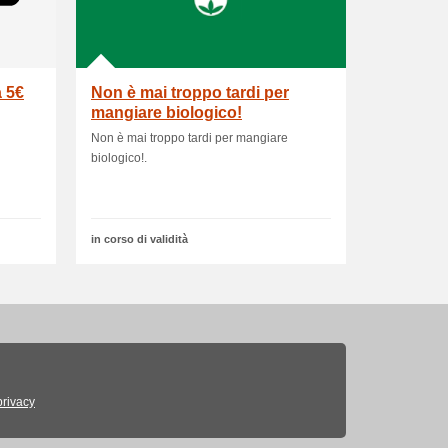
a 5€
Non è mai troppo tardi per
mangiare biologico!
Non è mai troppo tardi per mangiare
biologico!.
in corso di validità
privacy