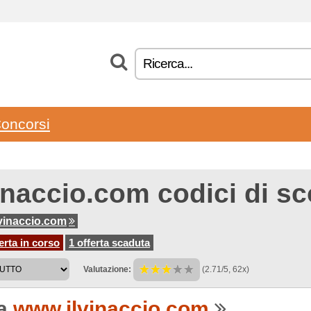
oncorsi
vinaccio.com codici di s
vinaccio.com
erta in corso
1 offerta scaduta
Valutazione:
(2.71/5, 62x)
 a
www.ilvinaccio.com