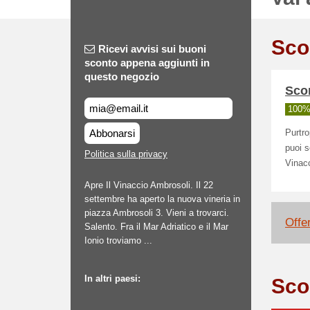
Sco
Ricevi avvisi sui buoni
sconto appena aggiunti in
questo negozio
Scon
100% 
Abbonarsi
Purtr
puoi s
Politica sulla privacy
Vinacc
Apre Il Vinaccio Ambrosoli. Il 22
settembre ha aperto la nuova vineria in
piazza Ambrosoli 3. Vieni a trovarci.
Offe
Salento. Fra il Mar Adriatico e il Mar
Ionio troviamo ...
In altri paesi:
Sco