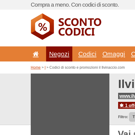
Compra a meno. Con codici di sconto.
Negozi
Codici
Omaggi
C
Home
>
I
> Codici di sconto e promozioni il Ilvinaccio.com
Il
www.il
1 off
Filtro:
Vai