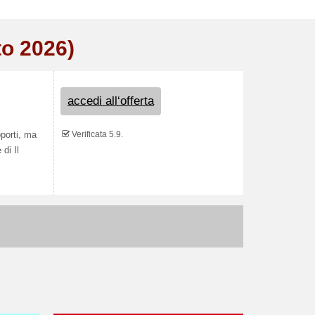
to 2026)
accedi all‘offerta
Verificata 5.9.
porti, ma
 di Il