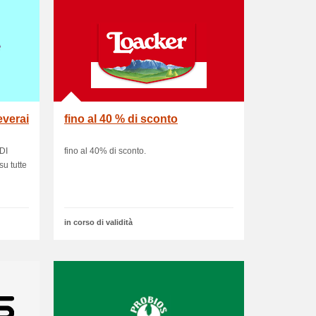
everai
fino al 40 % di sconto
 DI
fino al 40% di sconto.
u tutte
in corso di validità