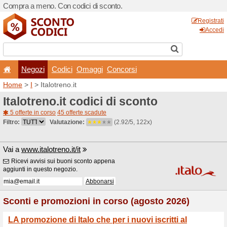
Compra a meno. Con codici 
Negozi
Codici
Oma
Home
>
I
> Italotreno.it