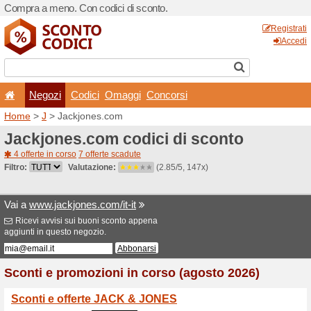
Compra a meno. Con codici 
Negozi
Codici
Oma
Home
>
J
> Jackjones.com