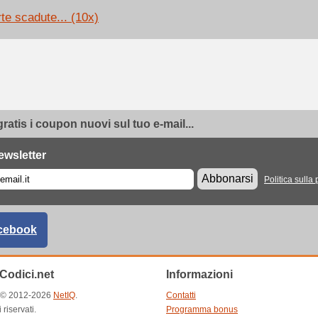
rte scadute... (10x)
gratis i coupon nuovi sul tuo e-mail...
ewsletter
Abbonarsi
Politica sulla 
cebook
Codici.net
Informazioni
t © 2012-2026
NetIQ
.
Contatti
ti riservati.
Programma bonus