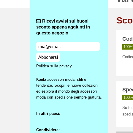
Sco
Ricevi avvisi sui buoni
sconto appena aggiunti in
questo negozio
Codi
100% 
Abbonarsi
Codice
Politica sulla privacy
Karila accessori moda, stili e
tendenze. Scopri le nuove collezioni
Sped
ed esplora il mondo degli accessori
moda con spedizione sempre gratuita.
100% 
Su tut
In altri paesi:
spediz
Condividere: