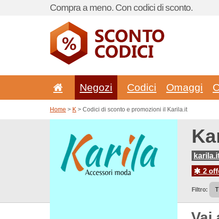
Compra a meno. Con codici di sconto.
Negozi
Codici
Omaggi
C
Home
>
K
> Codici di sconto e promozioni il Karila.it
Kar
karila.i
2 off
Filtro:
Vai