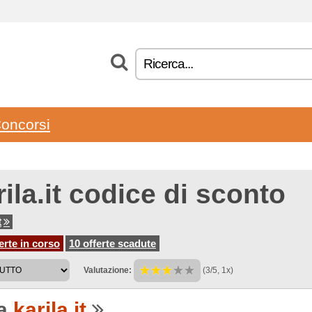
oncorsi
ila.it codice di sconto
t
erte in corso
10 offerte scadute
Valutazione:
(3/5, 1x)
 a
karila.it