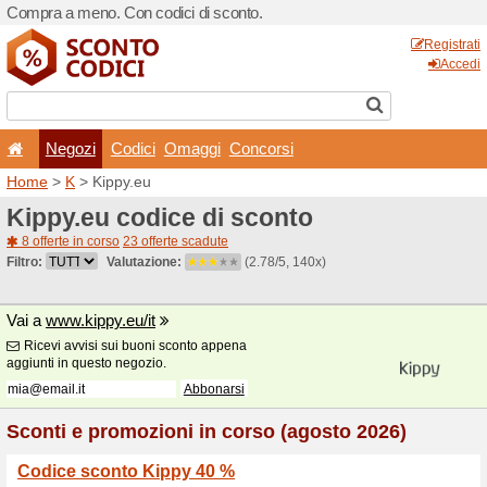
Compra a meno. Con codici 
Negozi
Codici
Oma
Home
>
K
> Kippy.eu